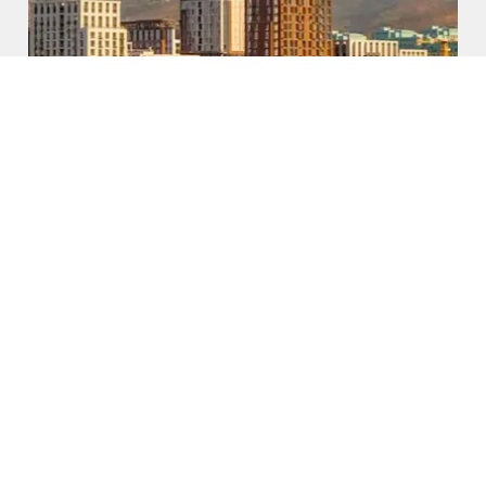
4YOU
Almaty, Kazakhstan
Un complejo de estilo de vida dinámico
para profesionales y familias.